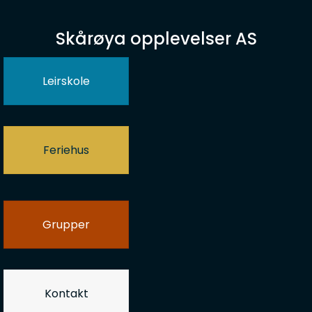
Skårøya opplevelser AS
Leirskole
Feriehus
Grupper
Kontakt