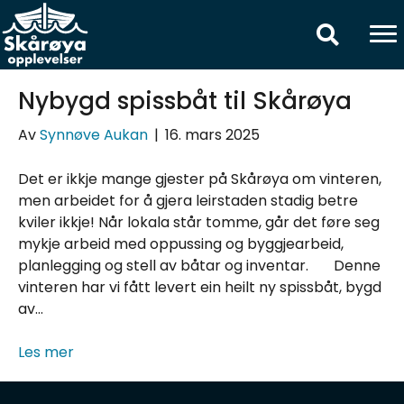
Innlegg av Synnøve Aukan
Nybygd spissbåt til Skårøya
Av
Synnøve Aukan
|
16. mars 2025
Det er ikkje mange gjester på Skårøya om vinteren,
men arbeidet for å gjera leirstaden stadig betre
kviler ikkje! Når lokala står tomme, går det føre seg
mykje arbeid med oppussing og byggjearbeid,
planlegging og stell av båtar og inventar. Denne
vinteren har vi fått levert ein heilt ny spissbåt, bygd
av…
Les mer