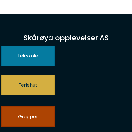
Skårøya opplevelser AS
Leirskole
Feriehus
Grupper