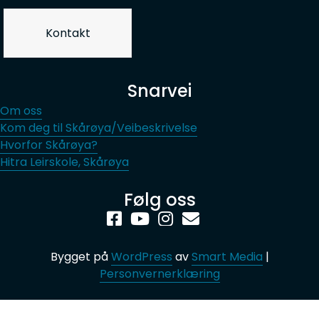
Kontakt
Snarvei
Om oss
Kom deg til Skårøya/Veibeskrivelse
Hvorfor Skårøya?
Hitra Leirskole, Skårøya
Følg oss
Bygget på
WordPress
av
Smart Media
|
Personvernerklæring