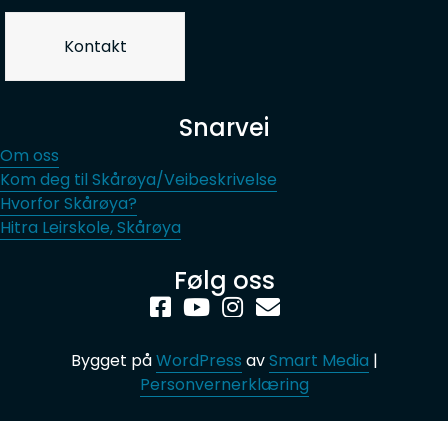
Kontakt
Snarvei
Om oss
Kom deg til Skårøya/Veibeskrivelse
Hvorfor Skårøya?
Hitra Leirskole, Skårøya
Følg oss
Bygget på
WordPress
av
Smart Media
|
Personvernerklæring