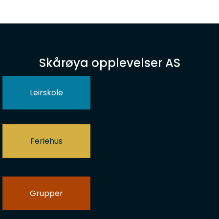
Skårøya opplevelser AS
Leirskole
Feriehus
Grupper