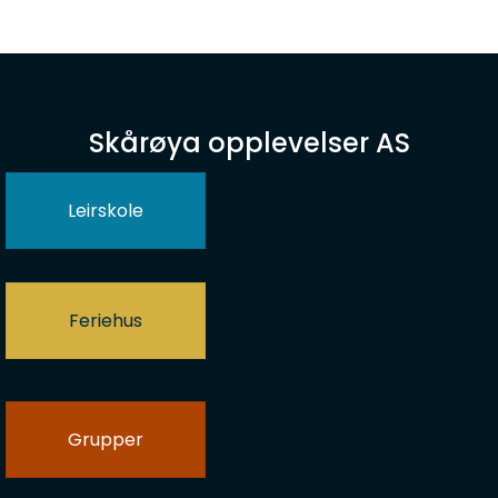
Skårøya opplevelser AS
Leirskole
Feriehus
Grupper