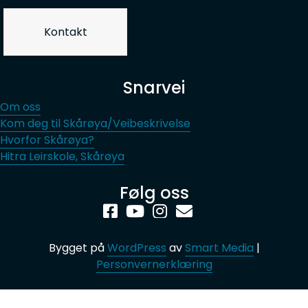
Kontakt
Snarvei
Om oss
Kom deg til Skårøya/Veibeskrivelse
Hvorfor Skårøya?
Hitra Leirskole, Skårøya
Følg oss
Bygget på
WordPress
av
Smart Media
|
Personvernerklæring